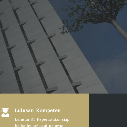
Lulusan Kompeten

Lulusan S1 Keperawatan siap
berkarier sebagai perawat