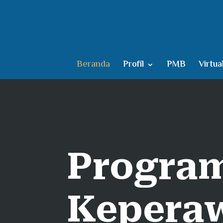
Beranda
Profil
PMB
Virtua
Program
Kepera